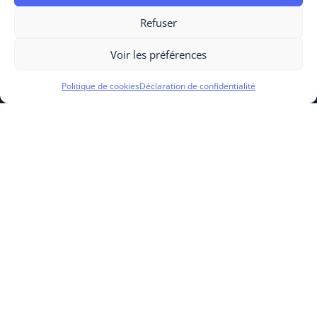
Refuser
Voir les préférences
PRODUITS
Politique de cookies
Déclaration de confidentialité
Cloud Experience
Business Process
Business Experience
RESSOURCES
OUTSCALE For Entrepreneurs
OUTSCALE Academy
Initiatives Open Source
SUPPORT