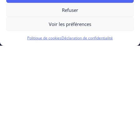
Refuser
Voir les préférences
PRODUITS
Politique de cookies
Déclaration de confidentialité
Cloud Experience
Business Process
Business Experience
RESSOURCES
OUTSCALE For Entrepreneurs
OUTSCALE Academy
Initiatives Open Source
SUPPORT